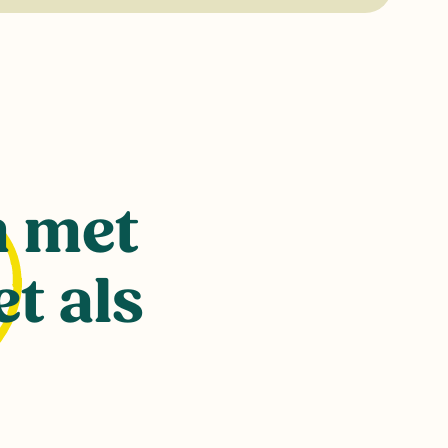
n met
t als