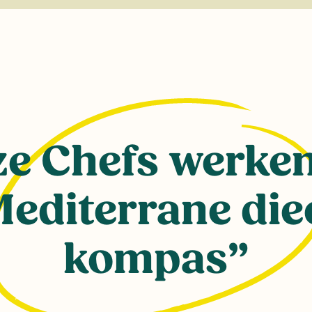
e Chefs werke
Mediterrane diee
kompas