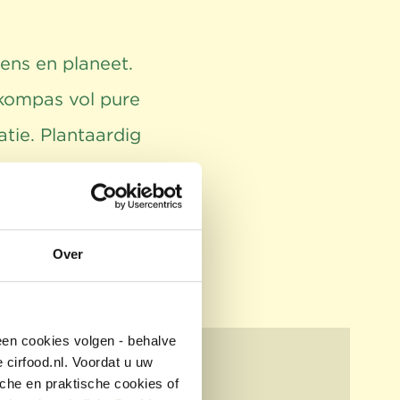
ens en planeet.
 kompas vol pure
tie. Plantaardig
 samen met onze
ag én morgen.
t.
Over
en cookies volgen - behalve
 cirfood.nl. Voordat u uw
che en praktische cookies of