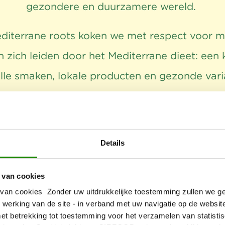
gezondere en duurzamere wereld.
diterrane roots koken we met respect voor m
n zich leiden door het Mediterrane dieet: een
olle smaken, lokale producten en gezonde varia
is, duurzaamheid onze natuur. Zo creëren we
ekenisvolle momenten aan tafel, voor vanda
IRFOOD. Hospitality partner van de toekoms
Details
 van cookies
van cookies Zonder uw uitdrukkelijke toestemming zullen we ge
 werking van de site - in verband met uw navigatie op de website
t betrekking tot toestemming voor het verzamelen van statistis