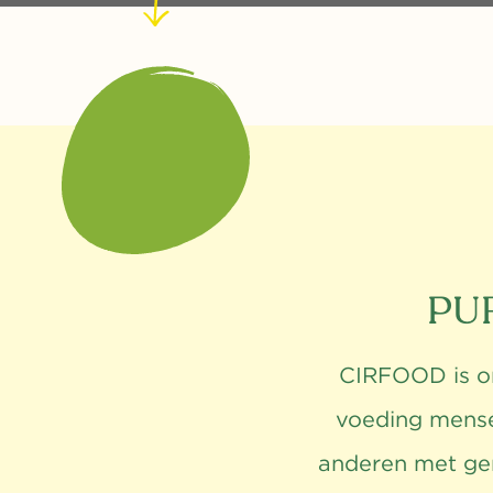
PU
CIRFOOD is on
voeding mense
anderen met ger