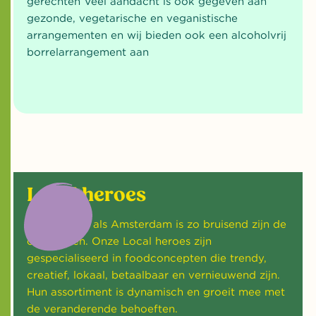
gerechten Veel aandacht is ook gegeven aan
gezonde, vegetarische en veganistische
arrangementen en wij bieden ook een alcoholvrij
borrelarrangement aan
JA! ik wil
eten van
een local
hero
Local heroes
Zo bruisend als Amsterdam is zo bruisend zijn de
campussen. Onze Local heroes zijn
gespecialiseerd in foodconcepten die trendy,
creatief, lokaal, betaalbaar en vernieuwend zijn.
Hun assortiment is dynamisch en groeit mee met
de veranderende behoeften.