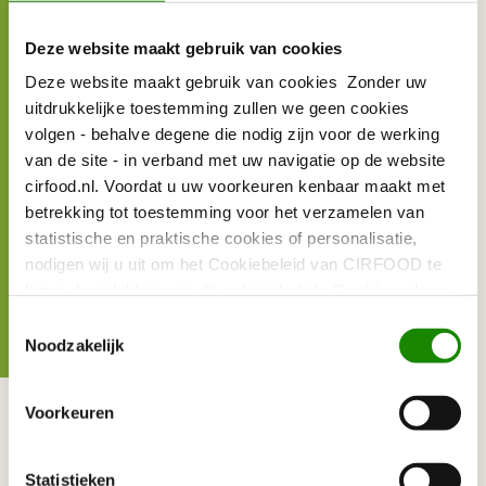
door in te loggen via Sap Ariba van UvA en HvA
toegankelijk is voor alle medewerkers die
Deze website maakt gebruik van cookies
hiervoor de rechten toegekend hebben
Deze website maakt gebruik van cookies Zonder uw
gekregen. Vervolgens kan dan in de webshop
uitdrukkelijke toestemming zullen we geen cookies
van CIRFOOD een bestelling worden geplaatst.
volgen - behalve degene die nodig zijn voor de werking
Als je nog problemen hebt met het gebruiken
van de site - in verband met uw navigatie op de website
van het bestelsysteem dan zal
cirfood.nl. Voordat u uw voorkeuren kenbaar maakt met
deze
handleiding
je helpen.
betrekking tot toestemming voor het verzamelen van
statistische en praktische cookies of personalisatie,
nodigen wij u uit om het Cookiebeleid van CIRFOOD te
lezen, beschikbaar via de volgende link:
Cookie policy
Toestemmingsselectie
Noodzakelijk
Speciale wensen of
Voorkeuren
maatwerk?
Statistieken
Neem contact op met het CIRFOOD Salesteam voor