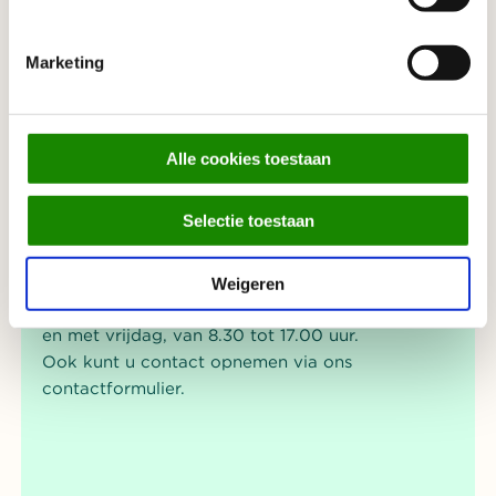
een event op maat om u compleet te ontzorgen –
sales
banqueting.nl@cirfood.com
Marketing
Alle cookies toestaan
Contact
Selectie toestaan
Onze servicedesk is bereikbaar via
uvahvabanqueting.nl@cirfood.com
of telefonisch
Weigeren
020 595 3878 of 020 595 3879 van maandag tot
en met vrijdag, van 8.30 tot 17.00 uur.
Ook kunt u contact opnemen via ons
contactformulier.