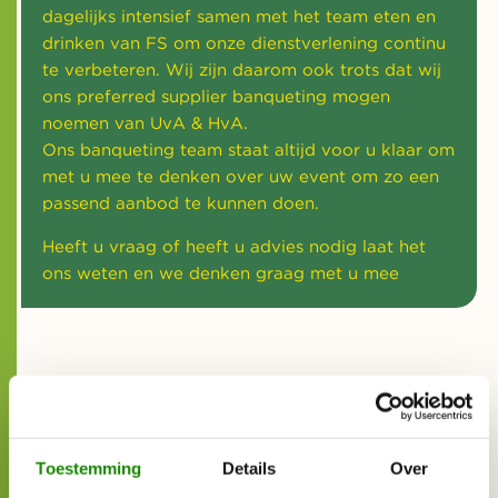
dagelijks intensief samen met het team eten en
drinken van FS om onze dienstverlening continu
te verbeteren. Wij zijn daarom ook trots dat wij
ons preferred supplier banqueting mogen
noemen van UvA & HvA.
Ons banqueting team staat altijd voor u klaar om
met u mee te denken over uw event om zo een
passend aanbod te kunnen doen.
Heeft u vraag of heeft u advies nodig laat het
ons weten en we denken graag met u mee
Standaard assortiment
Toestemming
Details
Over
CIRFOOD heeft een webshop bestelsysteem die