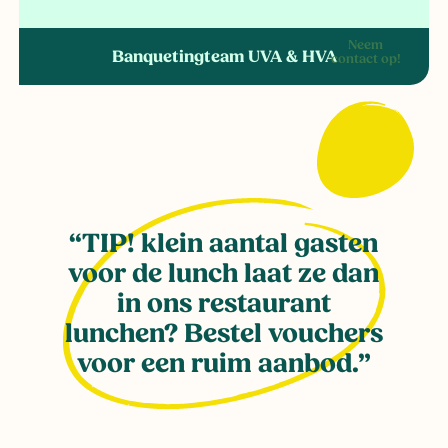
Neem
Banquetingteam UVA & HVA
contact op!
TIP! klein aantal gasten
voor de lunch laat ze dan
in ons restaurant
lunchen? Bestel vouchers
voor een ruim aanbod.