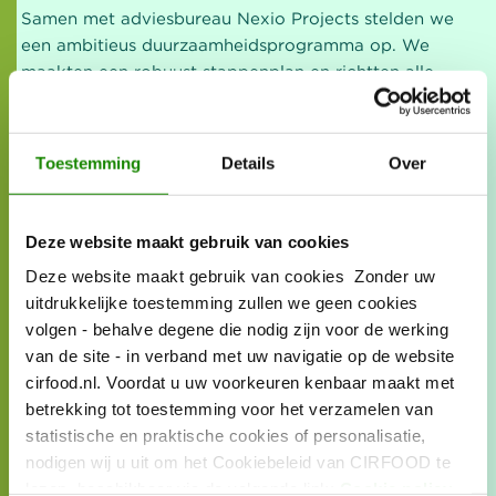
Samen met adviesbureau Nexio Projects stelden we
een ambitieus duurzaamheidsprogramma op. We
maakten een robuust stappenplan en richtten alle
processen zo in dat we gemakkelijk kunnen
verduurzamen. Dat zie je bijvoorbeeld terug in onze
inkoopstrategie. Die is nu expliciet op vijf pijlers
Toestemming
Details
Over
gebaseerd: biologisch, lokaal, duurzaam
geproduceerd, eerlijke prijs en
veganistisch/vegetarisch. Een groot gedeelte van
Deze website maakt gebruik van cookies
onze producten valt al onder een van deze pijlers.
Deze website maakt gebruik van cookies Zonder uw
Stap voor stap gaan we over naar een volledig
uitdrukkelijke toestemming zullen we geen cookies
duurzaam inkoopassortiment.
volgen - behalve degene die nodig zijn voor de werking
van de site - in verband met uw navigatie op de website
CO2-Neutrale catering
cirfood.nl. Voordat u uw voorkeuren kenbaar maakt met
betrekking tot toestemming voor het verzamelen van
Natuurlijk zijn we trots en blij. Successen zijn er om
statistische en praktische cookies of personalisatie,
gevierd te worden. En tegelijkertijd weten we ook dat
nodigen wij u uit om het Cookiebeleid van CIRFOOD te
deze erkenning ‘gewoon’ weer een stap vooruit is in
lezen, beschikbaar via de volgende link:
Cookie policy