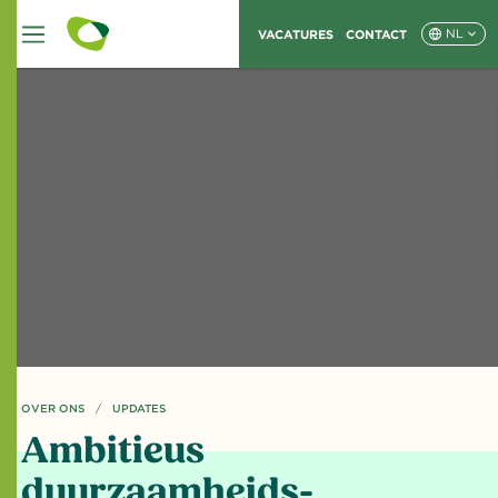
VACATURES
CONTACT
NL
OVER ONS
HUIDIGE PAGINA: AMBITIEUS DUURZAAMHEIDS-PROGRAMMA BEKROOND ME
UPDATES
Ambitieus
duurzaamheids-