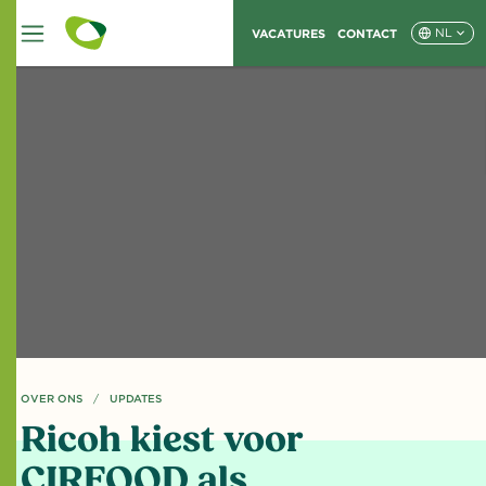
VACATURES
CONTACT
NL
OVER ONS
HUIDIGE PAGINA: RICOH KIEST VOOR CIRFOOD ALS HOSPITALITYPARTNER
UPDATES
Ricoh kiest voor
CIRFOOD als