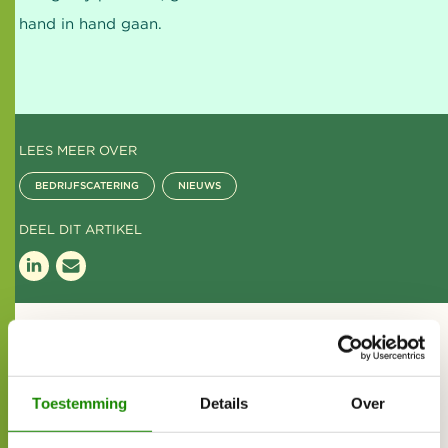
hand in hand gaan.
LEES MEER OVER
BEDRIJFSCATERING
NIEUWS
DEEL DIT ARTIKEL
Gerelateerde artikelen
CIRFOOD hospitalitypartner
Toestemming
Details
Over
bij Spaarnelanden