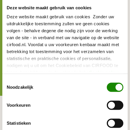
Deze website maakt gebruik van cookies
UPDATE
Deze website maakt gebruik van cookies Zonder uw
uitdrukkelijke toestemming zullen we geen cookies
volgen - behalve degene die nodig zijn voor de werking
Waterschap Hollandse Delta
van de site - in verband met uw navigatie op de website
kiest voor CIRFOOD
cirfood.nl. Voordat u uw voorkeuren kenbaar maakt met
betrekking tot toestemming voor het verzamelen van
statistische en praktische cookies of personalisatie,
UPDATE
nodigen wij u uit om het Cookiebeleid van CIRFOOD te
lezen, beschikbaar via de volgende link:
Cookie policy
Toestemmingsselectie
Blog - Ons 5-Pillar
Noodzakelijk
Inkoopplan
Voorkeuren
DUURZAAMHEID
BLOG
Statistieken